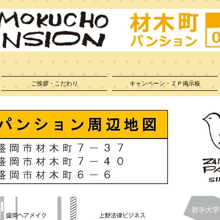
ット導入！
入館料（礼金）早期割引！
家
、下宿、短期契約は材木町パンションにお任せ下さい！
ご挨拶・こだわり
キャンペーン・ＺＰ掲示板